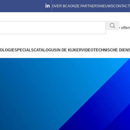
OVER BCA
ONZE PARTNERS
NIEUWS
CONTACT
Jouw offer
OLOGIE
SPECIALS
CATALOGUS
IN DE KIJKER
VIDEO
TECHNISCHE DIEN