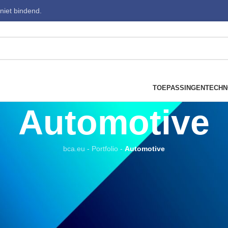
 niet bindend.
TOEPASSINGEN
TECHN
Automotive
bca.eu
-
Portfolio
-
Automotive
automotive.html
tml