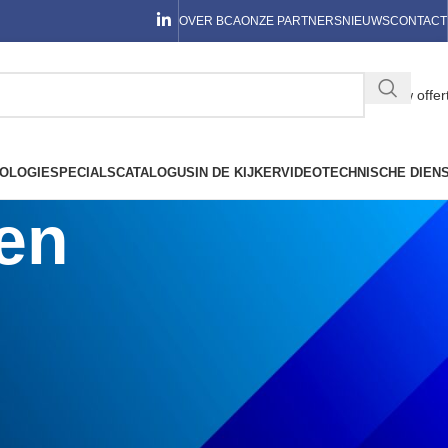
OVER BCA
ONZE PARTNERS
NIEUWS
CONTACT
Jouw offer
OLOGIE
SPECIALS
CATALOGUS
IN DE KIJKER
VIDEO
TECHNISCHE DIEN
en