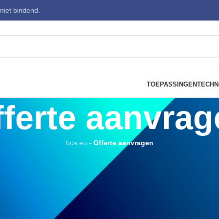
 niet bindend.
TOEPASSINGEN
TECHN
fferte aanvrag
bca.eu
-
Offerte aanvragen