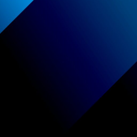
g, voeg nieuwe producten toe aan de lijst om een aanvr
Terug naar de catalogus