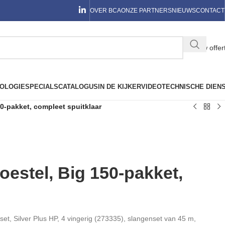
OVER BCA
ONZE PARTNERS
NIEUWS
CONTACT
Jouw offer
OLOGIE
SPECIALS
CATALOGUS
IN DE KIJKER
VIDEO
TECHNISCHE DIEN
50-pakket, compleet spuitklaar
oestel, Big 150-pakket,
nset, Silver Plus HP, 4 vingerig (273335), slangenset van 45 m,