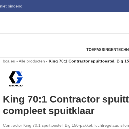
 niet bindend.
TOEPASSINGEN
TECHN
bca.eu
-
Alle producten
-
King 70:1 Contractor spuittoestel, Big 1
King 70:1 Contractor spuitt
compleet spuitklaar
Contractor King 70:1 spuittoestel, Big 150-pakket, luchtregelaar, sifo