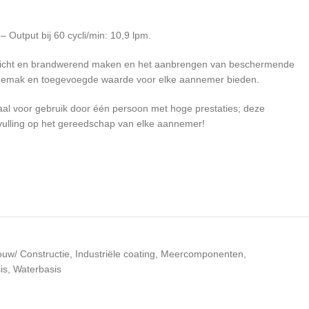
Output bij 60 cycli/min: 10,9 lpm.
terdicht en brandwerend maken en het aanbrengen van beschermende
n gemak en toegevoegde waarde voor elke aannemer bieden.
aal voor gebruik door één persoon met hoge prestaties; deze
nvulling op het gereedschap van elke aannemer!
uw/ Constructie
,
Industriële coating
,
Meercomponenten
,
is
,
Waterbasis