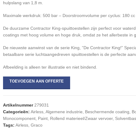
hulpslang van 1,8 m.
Maximale werkdruk: 500 bar – Doorstroomvolume per cyclus: 180 cc – 
De duurzame Contractor King-spuittoestellen zijn perfect voor wa
coatings met hoog volume en hoge druk, omdat ze het allerbeste i
De nieuwste aanwinst van de serie King, “De Contractor King!” Speci
betaalbare serie luchtaangedreven spuittoestellen is de perfecte aa
Afbeelding is alleen ter illustratie en niet bindend.
TOEVOEGEN AAN OFFERTE
Artikelnummer
279031
Categorieën:
Airless
,
Algemene industrie
,
Beschermende coating
,
Bo
Monocomponent
,
Paint
,
Rollend materieel/Zwaar vervoer
,
Solventbas
Tags:
Airless
,
Graco