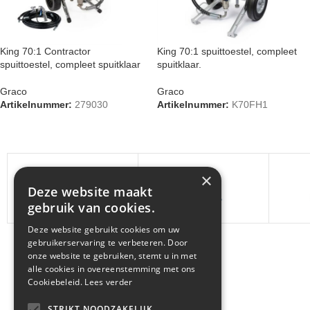
King 70:1 Contractor
King 70:1 spuittoestel, compleet
spuittoestel, compleet spuitklaar
spuitklaar.
Graco
Graco
Artikelnummer:
279030
Artikelnummer:
K70FH1
×
Deze website maakt
gebruik van cookies.
Deze website gebruikt cookies om uw
gebruikerservaring te verbeteren. Door
onze website te gebruiken, stemt u in met
alle cookies in overeenstemming met ons
Cookiebeleid.
Lees verder
STRIKT NOODZAKELIJK