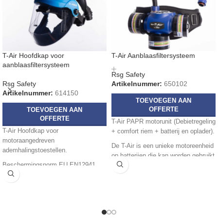
T-Air Hoofdkap voor
T-Air Aanblaasfiltersysteem
aanblaasfiltersysteem
Rsg Safety
Rsg Safety
Artikelnummer:
650102
Artikelnummer:
614150
TOEVOEGEN AAN
OFFERTE
TOEVOEGEN AAN
OFFERTE
T-Air PAPR motorunit (Debietregeling
T-Air Hoofdkap voor
+ comfort riem + batterij en oplader).
motoraangedreven
De T-Air is een unieke motoreenheid
ademhalingstoestellen.
op batterijen die kan worden gebruikt
Beschermingsnorm EU EN12941.
met een ruime keuze aan
goedgekeurde filters en hoofd toppen
Gewicht 390 gram.
en waarbij een hoog(er)
Afbeelding is alleen ter illustratie en
beschermingsniveau is vereist.
niet bindend.
Beperkingen: Niet gebruiken in