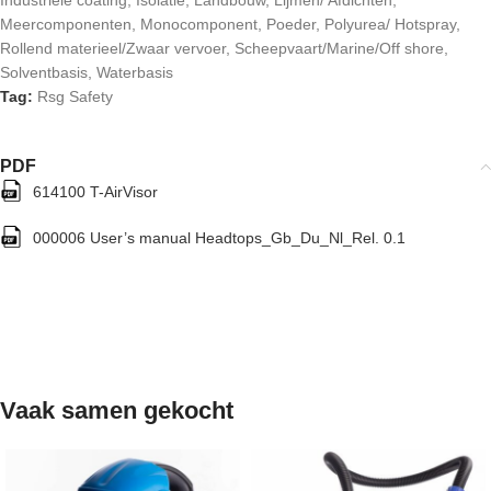
Industriële coating
,
Isolatie
,
Landbouw
,
Lijmen/ Afdichten
,
Meercomponenten
,
Monocomponent
,
Poeder
,
Polyurea/ Hotspray
,
Rollend materieel/Zwaar vervoer
,
Scheepvaart/Marine/Off shore
,
Solventbasis
,
Waterbasis
Tag:
Rsg Safety
PDF
614100 T-AirVisor
000006 User’s manual Headtops_Gb_Du_Nl_Rel. 0.1
Vaak samen gekocht