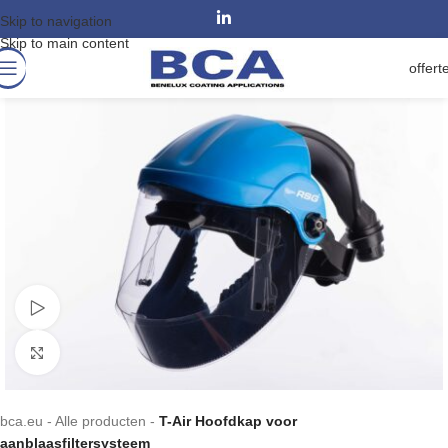
Skip to navigation
Skip to main content
offert
Watch video
Klik om te vergroten
bca.eu
-
Alle producten
-
T-Air Hoofdkap voor
aanblaasfiltersysteem