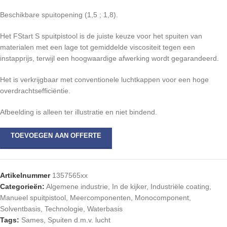
Beschikbare spuitopening (1,5 ; 1,8).
Het FStart S spuitpistool is de juiste keuze voor het spuiten van
materialen met een lage tot gemiddelde viscositeit tegen een
instapprijs, terwijl een hoogwaardige afwerking wordt gegarandeerd.
Het is verkrijgbaar met conventionele luchtkappen voor een hoge
overdrachtsefficiëntie.
Afbeelding is alleen ter illustratie en niet bindend.
TOEVOEGEN AAN OFFERTE
Artikelnummer
1357565xx
Categorieën:
Algemene industrie
,
In de kijker
,
Industriële coating
,
Manueel spuitpistool
,
Meercomponenten
,
Monocomponent
,
Solventbasis
,
Technologie
,
Waterbasis
Tags:
Sames
,
Spuiten d.m.v. lucht